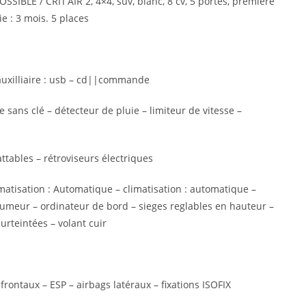
BLE / CRIT’AIR 2, 4×4, suv, blanc, 8 cv, 5 portes, première
e : 3 mois. 5 places
auxilliaire : usb – cd||commande
sans clé – détecteur de pluie – limiteur de vitesse –
attables – rétroviseurs électriques
limatisation : Automatique – climatisation : automatique –
 fumeur – ordinateur de bord – sieges reglables en hauteur –
urteintées – volant cuir
rontaux – ESP – airbags latéraux – fixations ISOFIX