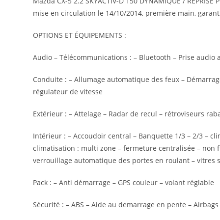
Mazda CX-5 2.2 SKYACTIV-D 150 DYNAMIQUE / REPRISE POSSI
mise en circulation le 14/10/2014, première main, garanti
OPTIONS ET ÉQUIPEMENTS :
Audio – Télécommunications : – Bluetooth – Prise audio 
Conduite : – Allumage automatique des feux – Démarrage 
régulateur de vitesse
Extérieur : – Attelage – Radar de recul – rétroviseurs rab
Intérieur : – Accoudoir central – Banquette 1/3 – 2/3 – c
climatisation : multi zone – fermeture centralisée – non
verrouillage automatique des portes en roulant – vitres s
Pack : – Anti démarrage – GPS couleur – volant réglable
Sécurité : – ABS – Aide au demarrage en pente – Airbags f