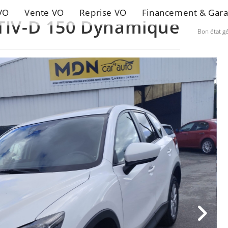
VO
Vente VO
Reprise VO
Financement & Gara
TIV-D 150 Dynamique
Bon état g