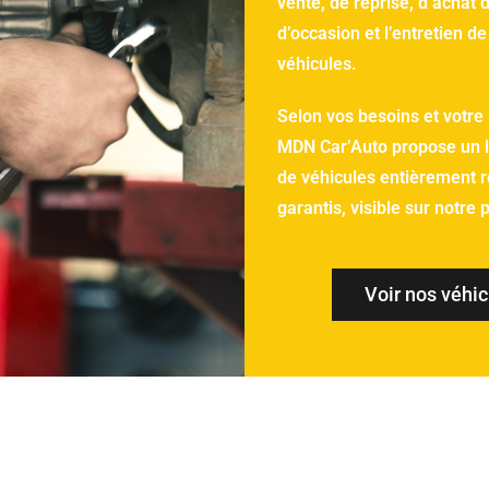
vente, de reprise, d’achat 
d’occasion et l’entretien de
véhicules.
Selon vos besoins et votre
MDN Car’Auto propose un l
de véhicules entièrement r
garantis, visible sur notre 
Voir nos véhi