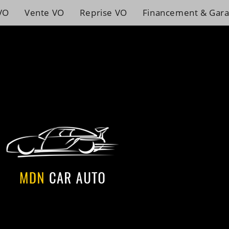
VO
Vente VO
Reprise VO
Financement & Gara