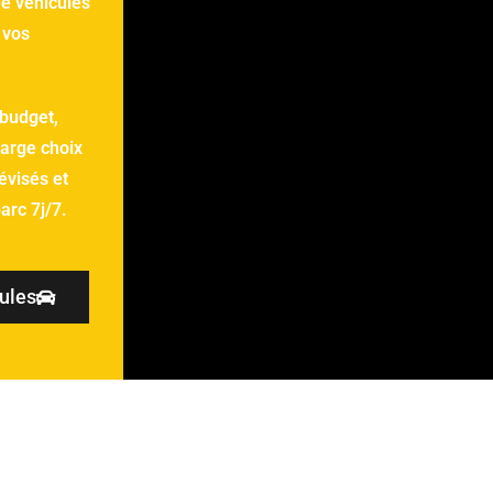
de véhicules
 vos
 budget,
arge choix
évisés et
parc 7j/7.
cules