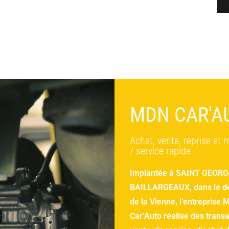
MDN CAR'A
Achat, vente, reprise et
/ service rapide
Implantée à SAINT GEORG
BAILLARGEAUX, dans le d
de la Vienne, l’entreprise
Car’Auto réalise des trans