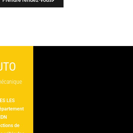
UTO
 mécanique
ES LES
épartement
 MDN
actions de