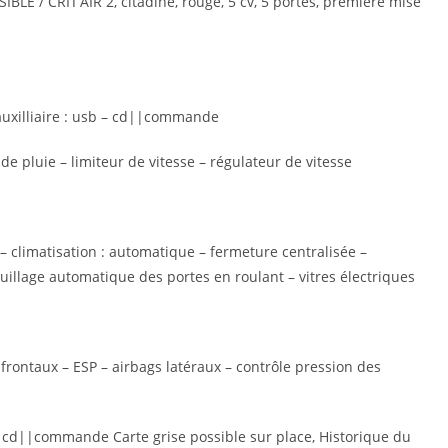
LE / CRIT’AIR 2, citadine, rouge, 5 cv, 5 portes, première mise
auxilliaire : usb – cd||commande
e pluie – limiteur de vitesse – régulateur de vitesse
 – climatisation : automatique – fermeture centralisée –
uillage automatique des portes en roulant – vitres électriques
frontaux – ESP – airbags latéraux – contrôle pression des
||cd||commande Carte grise possible sur place, Historique du