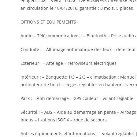
Peugeot 208 1.6 HDi 100 ACTIVE BUSINESS / REPRISE POSSIB
en circulation le 18/01/2016, garantie : 3 mois. 5 places
OPTIONS ET ÉQUIPEMENTS :
Audio – Télécommunications : – Bluetooth – Prise audio 
Conduite : – Allumage automatique des feux – détecteur d
Extérieur : – Attelage – rétroviseurs électriques
Intérieur : – Banquette 1/3 – 2/3 – climatisation : Manuel
ordinateur de bord – sieges reglables en hauteur – verro
Pack : – Anti démarrage – GPS couleur – volant réglable
Sécurité : – ABS – Aide au demarrage en pente – Airbags 
pneus – fixations ISOFIX – roue de secours
Autres équipements et informations : – volant réglable