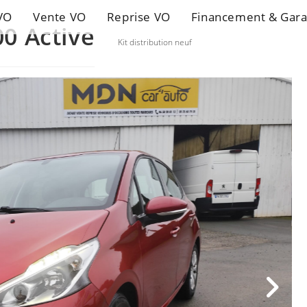
VO
Vente VO
Reprise VO
Financement & Gara
0 Active
Kit distribution neuf