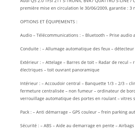
Audi Q5 2.0 TFSI 211 S-TRONIC BVA7 QUATTRO S-LINE / CRTI
première mise en circulation le 30/06/2009, garantie : 3 
OPTIONS ET ÉQUIPEMENTS :
Audio – Télécommunications : – Bluetooth – Prise audio 
Conduite : – Allumage automatique des feux – détecteur 
Extérieur : – Attelage – Barres de toit – Radar de recul –
électriques – toit ouvrant panoramique
Intérieur : – Accoudoir central – Banquette 1/3 – 2/3 – c
fermeture centralisée – non fumeur – ordinateur de bord
verrouillage automatique des portes en roulant – vitres su
Pack : – Anti démarrage – GPS couleur – frein parking au
Sécurité : – ABS – Aide au demarrage en pente – Airbags f