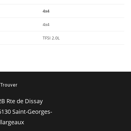
4x4
4x4
TFSI 2.0L
Trouver
 Rte de Dissay
 Saint-Georges-
illargeaux