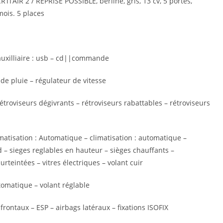
’AIR 2 / REPRISE POSSIBLE, berline, gris, 13 cv, 5 portes,
mois. 5 places
auxilliaire : usb – cd||commande
de pluie – régulateur de vitesse
 rétroviseurs dégivrants – rétroviseurs rabattables – rétroviseurs
limatisation : Automatique – climatisation : automatique –
 – sieges reglables en hauteur – sièges chauffants –
rteintées – vitres électriques – volant cuir
tomatique – volant réglable
rontaux – ESP – airbags latéraux – fixations ISOFIX