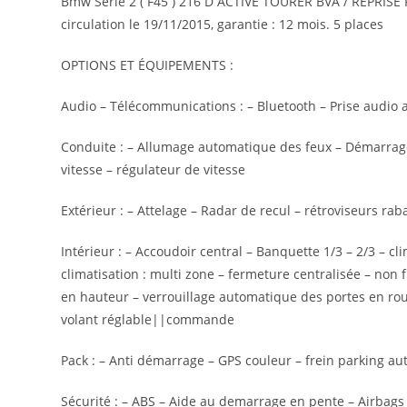
Bmw Série 2 ( F45 ) 216 D ACTIVE TOURER BVA / REPRISE 
circulation le 19/11/2015, garantie : 12 mois. 5 places
OPTIONS ET ÉQUIPEMENTS :
Audio – Télécommunications : – Bluetooth – Prise audio a
Conduite : – Allumage automatique des feux – Démarrage 
vitesse – régulateur de vitesse
Extérieur : – Attelage – Radar de recul – rétroviseurs rab
Intérieur : – Accoudoir central – Banquette 1/3 – 2/3 – c
climatisation : multi zone – fermeture centralisée – non
en hauteur – verrouillage automatique des portes en roula
volant réglable||commande
Pack : – Anti démarrage – GPS couleur – frein parking au
Sécurité : – ABS – Aide au demarrage en pente – Airbags 