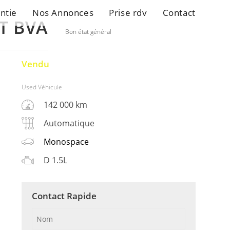
ntie
Nos Annonces
Prise rdv
Contact
T BVA
Bon état général
Vendu
Used Véhicule
142 000 km
Automatique
Monospace
D 1.5L
Contact Rapide