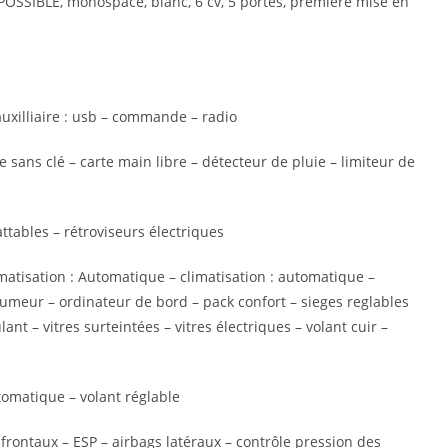
POSSIBLE, monospace, blanc, 6 cv, 5 portes, première mise en
uxilliaire : usb – commande – radio
sans clé – carte main libre – détecteur de pluie – limiteur de
attables – rétroviseurs électriques
limatisation : Automatique – climatisation : automatique –
 fumeur – ordinateur de bord – pack confort – sieges reglables
nt – vitres surteintées – vitres électriques – volant cuir –
tomatique – volant réglable
frontaux – ESP – airbags latéraux – contrôle pression des