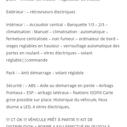
Intérieur : – Accoudoir central – Banquette 1/3 – 2/3 –
climatisation : Manuel – climatisation : automatique –
fermeture centralisée – non fumeur – ordinateur de bord –
sieges reglables en hauteur – verrouillage automatique des
portes en roulant – vitres électriques – volant
réglable||commande
Pack : – Anti démarrage – volant réglable
Sécurité : – ABS – Aide au demarrage en pente – Airbags
frontaux – ESP – airbags latéraux – fixations ISOFIX Carte
grise possible sur place, Historique du véhicule, Feux
diurne a LED, 4 vitres électriques,
!!! CT OK !!! VÉHICULE PRÊT À PARTIR !!! KIT DE
DISTRIBUTION + POMPE A EAU EFFECTUÉ EN 05/2024 À
96000 KMS !!! VIDANGE MOTEUR OK !!!