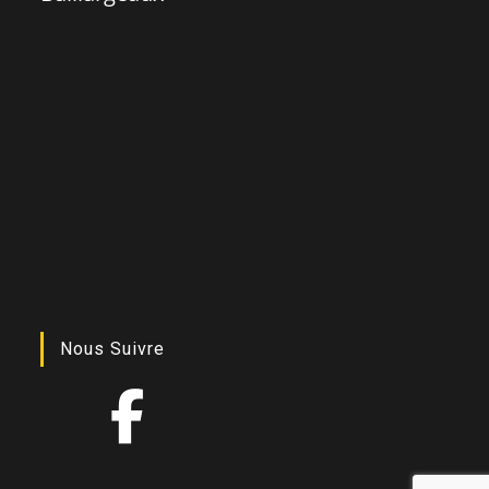
Nous Suivre
© Copyright 2021 | MDN Car'auto |
Mentions Légales