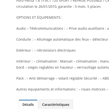
Ford Fiesta 1.6 TI-VCT 120 SPORT / REPRISE POSSIBLE / CRI
circulation le 26/01/2010, garantie : 3 mois. 5 places
OPTIONS ET ÉQUIPEMENTS :
Audio – Télécommunications : – Prise audio auxilliaire
Conduite : – Allumage automatique des feux – détecteur
Extérieur : – rétroviseurs électriques
Intérieur : – climatisation : Manuel – climatisation : ma
bord – sieges reglables en hauteur – verrouillage automat
Pack : – Anti démarrage – volant réglable Sécurité : – ABS
Autres équipements et informations : – roues motrices
Détails
Caractéristiques