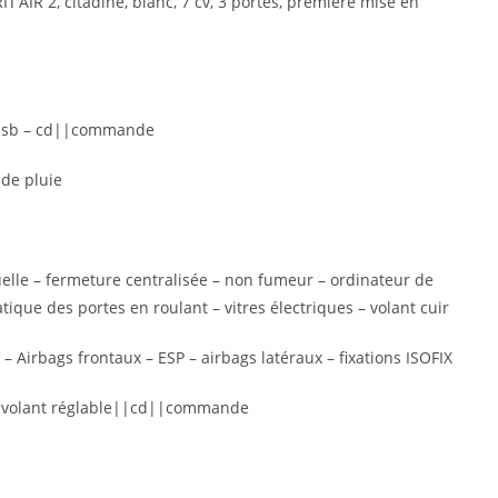
T’AIR 2, citadine, blanc, 7 cv, 3 portes, première mise en
 : usb – cd||commande
 de pluie
nuelle – fermeture centralisée – non fumeur – ordinateur de
ique des portes en roulant – vitres électriques – volant cuir
 – Airbags frontaux – ESP – airbags latéraux – fixations ISOFIX
 – volant réglable||cd||commande