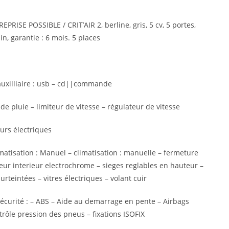
PRISE POSSIBLE / CRIT’AIR 2, berline, gris, 5 cv, 5 portes,
n, garantie : 6 mois. 5 places
auxilliaire : usb – cd||commande
e pluie – limiteur de vitesse – régulateur de vitesse
eurs électriques
limatisation : Manuel – climatisation : manuelle – fermeture
eur interieur electrochrome – sieges reglables en hauteur –
rteintées – vitres électriques – volant cuir
Sécurité : – ABS – Aide au demarrage en pente – Airbags
trôle pression des pneus – fixations ISOFIX