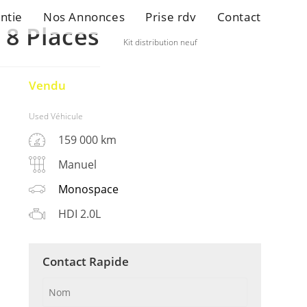
ntie
Nos Annonces
Prise rdv
Contact
8 Places
Kit distribution neuf
Vendu
Used Véhicule
159 000 km
Manuel
Monospace
HDI 2.0L
Contact Rapide