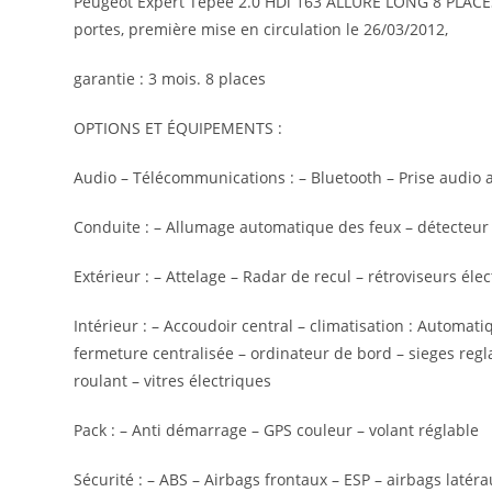
Peugeot Expert Tepee 2.0 HDi 163 ALLURE LONG 8 PLACES /
portes, première mise en circulation le 26/03/2012,
garantie : 3 mois. 8 places
OPTIONS ET ÉQUIPEMENTS :
Audio – Télécommunications : – Bluetooth – Prise audio 
Conduite : – Allumage automatique des feux – détecteur d
Extérieur : – Attelage – Radar de recul – rétroviseurs éle
Intérieur : – Accoudoir central – climatisation : Automati
fermeture centralisée – ordinateur de bord – sieges reg
roulant – vitres électriques
Pack : – Anti démarrage – GPS couleur – volant réglable
Sécurité : – ABS – Airbags frontaux – ESP – airbags latéra