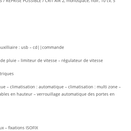
 REPRISE POSSIBLE / CRIT’AIR 2, monospace, noir, 10 cv, 5
auxilliaire : usb – cd||commande
e pluie – limiteur de vitesse – régulateur de vitesse
ctriques
que – climatisation : automatique – climatisation : multi zone –
lables en hauteur – verrouillage automatique des portes en
ux – fixations ISOFIX