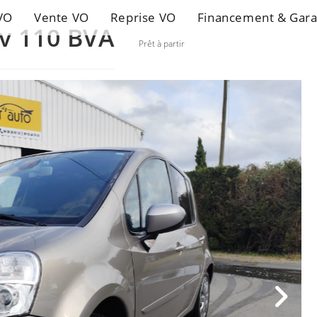
VO
Vente VO
Reprise VO
Financement & Gara
v 110 BVA
Prêt à partir