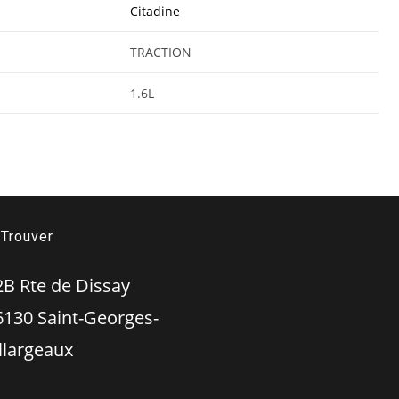
Citadine
TRACTION
1.6L
Trouver
 Rte de Dissay
 Saint-Georges-
illargeaux