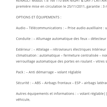
RENAULT Modus 1.6 16v 110 BVA NIGHT & DAY / CRIT’AIR 1 
première mise en circulation le 25/11/2011, garantie : 3 
OPTIONS ET ÉQUIPEMENTS :
Audio – Télécommunications : – Prise audio auxilliaire
Conduite : – Allumage automatique des feux – détecteur d
Extérieur : – Attelage – rétroviseurs électriques Intérieur
climatisation : automatique – fermeture centralisée – n
verrouillage automatique des portes en roulant – vitres su
Pack : – Anti démarrage – volant réglable
Sécurité : – ABS – Airbags frontaux – ESP – airbags latéra
Autres équipements et informations : – volant réglable
véhicule,