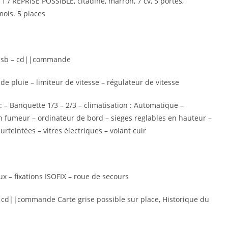
/ REPRISE POSSIBLE, citadine, marron, 7 cv, 5 portes,
mois. 5 places
 : usb – cd||commande
e pluie – limiteur de vitesse – régulateur de vitesse
 : – Banquette 1/3 – 2/3 – climatisation : Automatique –
on fumeur – ordinateur de bord – sieges reglables en hauteur –
rteintées – vitres électriques – volant cuir
ux – fixations ISOFIX – roue de secours
||cd||commande Carte grise possible sur place, Historique du