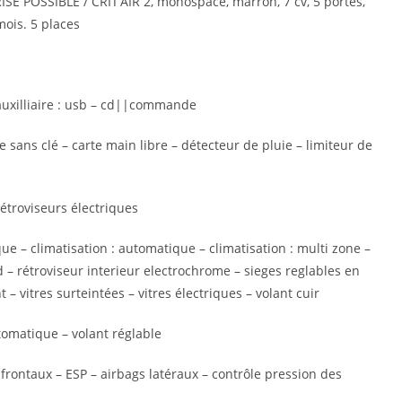
E POSSIBLE / CRIT’AIR 2, monospace, marron, 7 cv, 5 portes,
mois. 5 places
auxilliaire : usb – cd||commande
sans clé – carte main libre – détecteur de pluie – limiteur de
rétroviseurs électriques
que – climatisation : automatique – climatisation : multi zone –
 – rétroviseur interieur electrochrome – sieges reglables en
– vitres surteintées – vitres électriques – volant cuir
tomatique – volant réglable
frontaux – ESP – airbags latéraux – contrôle pression des