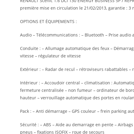
RENAULT Scenic 1.6 DCI 130 ENERGY BUSINESS 5P / REPRIS
première mise en circulation le 21/02/2013, garantie : 3 
OPTIONS ET ÉQUIPEMENTS :
Audio – Télécommunications : – Bluetooth – Prise audio 
Conduite : – Allumage automatique des feux – Démarrage 
vitesse – régulateur de vitesse
Extérieur : – Radar de recul – rétroviseurs rabattables – 
Intérieur : – Accoudoir central – climatisation : Automati
fermeture centralisée – non fumeur – ordinateur de bord
hauteur – verrouillage automatique des portes en roulant 
Pack : – Anti démarrage – GPS couleur – frein parking au
Sécurité : – ABS – Aide au demarrage en pente – Airbags 
pneus – fixations ISOFIX – roue de secours