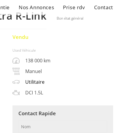
ntie
Nos Annonces
Prise rdv
Contact
ra R-Link
Bon état général
Vendu
Used Véhicule
138 000 km
Manuel
Utilitaire
DCI 1.5L
Contact Rapide