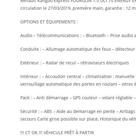
Renault Kangoo Express FOURGON 1.5 DCI 75 ENERGY EXT
circulation le 27/03/2019, première main, garantie : 12 m
OPTIONS ET ÉQUIPEMENTS :
Audio – Télécommunications : – Bluetooth – Prise audio a
Conduite : – Allumage automatique des feux – détecteur d
Extérieur : – Radar de recul – rétroviseurs électriques
Intérieur : – Accoudoir central – climatisation : manuell
verrouillage automatique des portes en roulant – vitres 
Pack : – Anti démarrage – GPS couleur – volant réglable 
Sécurité : – ABS – Aide au demarrage en pente – Airbags f
secours Carte grise possible sur place, Historique du véh
!!! CT OK !!! VÉHICULE PRÊT À PARTIR