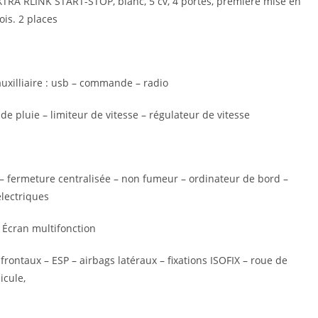
RA RLINK START-STOP, blanc, 5 cv, 4 portes, première mise en
ois. 2 places
uxilliaire : usb – commande – radio
e pluie – limiteur de vitesse – régulateur de vitesse
e – fermeture centralisée – non fumeur – ordinateur de bord –
électriques
– Écran multifonction
rontaux – ESP – airbags latéraux – fixations ISOFIX – roue de
icule,