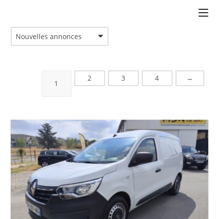
Nouvelles annonces
2
3
4
→
1