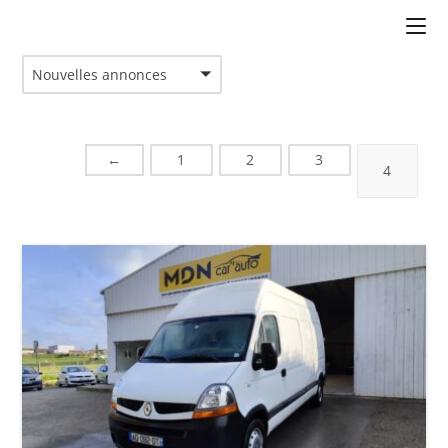
Nouvelles annonces
←
1
2
3
4